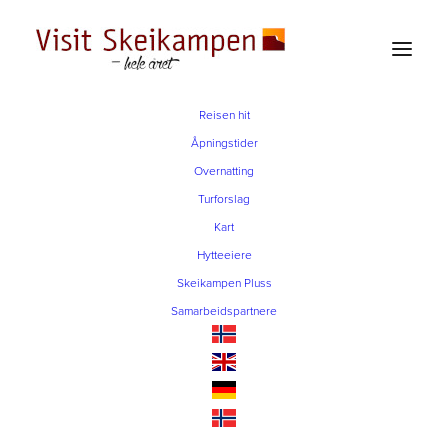
Reisen hit
Åpningstider
Overnatting
Turforslag
Kart
Hytteeiere
Ta sykkelturen til
Skeikampen Pluss
Steinbua
Samarbeidspartnere
16. AUGUST 2022
|
AV
ÅSE KARI GRAVRÅK