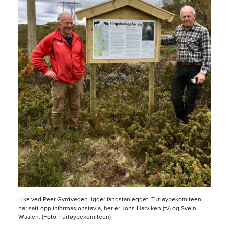
Like ved Peer Gyntvegen ligger fangstanlegget. Turløypekomiteen
har satt opp informasjonstavla, her er Johs Harviken (tv) og Svein
Waalen. (Foto: Turløypekomiteen)