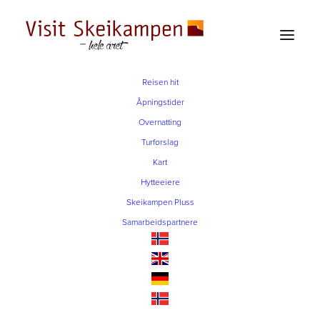
Reisen hit
Juni, 2026
Åpningstider
Overnatting
21
VOM dogrun
Turforslag
Kart
JUN
Hytteeiere
Skeikampen Pluss
Samarbeidspartnere