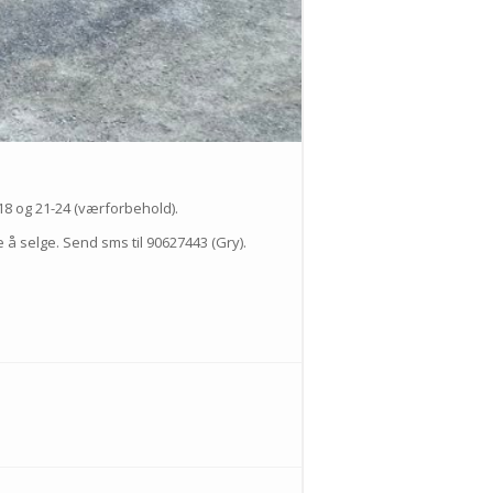
-18 og 21-24 (værforbehold).
e å selge. Send sms til 90627443 (Gry).